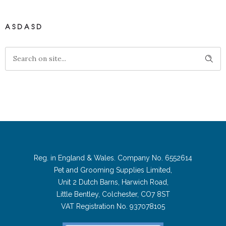
ASDASD
Reg. in England & Wales. Company No. 6552614
Pet and Grooming Supplies Limited,
Unit 2 Dutch Barns, Harwich Road,
Little Bentley, Colchester, CO7 8ST
VAT Registration No. 937078105