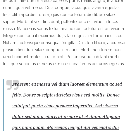
tellus in interdum malesuada, eros purus mattis augue, in auctor
nunc ligula vel metus. Duis congue, lacus quis viverra egestas,
felis elit imperdiet lorem, quis consectetur odio libero vitae
sapien. Morbi ut velit tincidunt, pellentesque elit vitae, ultrices
massa. Maecenas varius tellus nisi, ac consectetur est pulvinar in.
Integer consequat maximus dui, vitae dignissim tortor iaculis eu.
Nullam scelerisque consequat fringilla. Duis leo libero, accumsan
gravida tincidunt vitae, congue in mauris. Morbi nec lorem nec
urna tincidunt molestie ut id nibh. Pellentesque habitant morbi
tristique senectus et netus et malesuada fames ac turpis egestas.
Praesent eu massa vel diam laoreet elementum ac sed
felis. Donec suscipit ultricies risus sed mollis. Donec
volutpat porta risus posuere imperdiet. Sed viverra
dolor sed dolor placerat ornare ut et diam. Aliquam
quis nunc quam. Maecenas feugiat dui venenatis dui